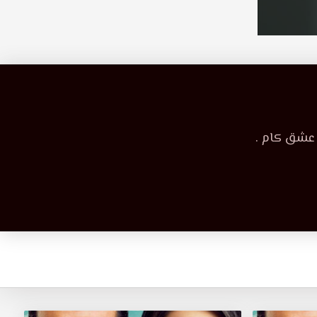
 عشق كام .