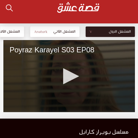
المشغل الاول
المشغل الثاني
المشغل الثالث
Anaturk
V
مسلسل بويراز كارايل