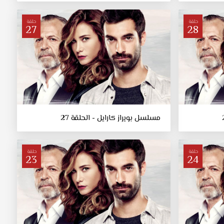
حلقة
حلقة
27
28
مسلسل بويراز كارايل - الحلقة 27
حلقة
حلقة
23
24