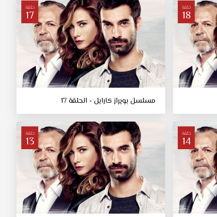
حلقة
حلقة
17
18
مسلسل بويراز كارايل - الحلقة 17
حلقة
حلقة
13
14