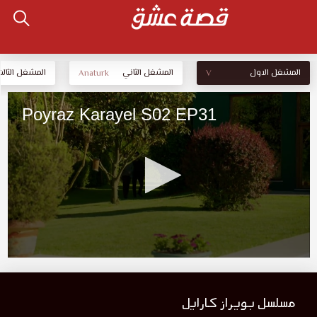
المشغل الاول
المشغل الثاني
المشغل الثالث
Anaturk
V
مسلسل بويراز كارايل