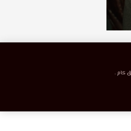
 كام .