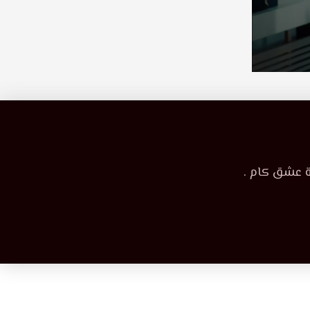
ة عشق كام .