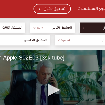
يع المسلسلات
تسجيل دخول
ل
المشغل الثاني
المشغل الثالث
Anaturk
V
ع
المشغل الخامس
Vidspeed