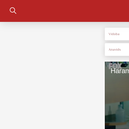
Vidoba
Anavids